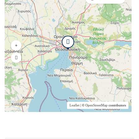
Leaflet
| ©
OpenStreetMap
contributors